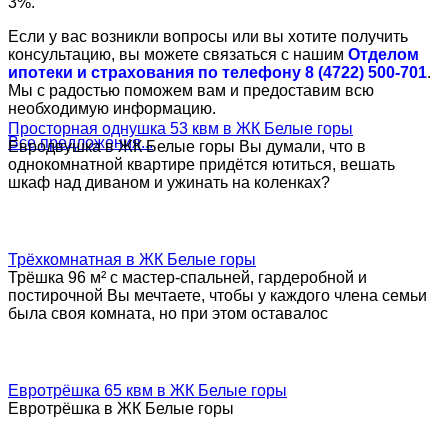
3%.
Если у вас возникли вопросы или вы хотите получить
консультацию, вы можете связаться с нашим
Отделом
ипотеки и страхования по телефону 8 (4722) 500-701
.
Мы с радостью поможем вам и предоставим всю
необходимую информацию.
Просторная однушка 53 квм в ЖК Белые горы
Все предложения...
Евродвушка в ЖК Белые горы Вы думали, что в
однокомнатной квартире придётся ютиться, вешать
шкаф над диваном и ужинать на коленках?
Трёхкомнатная в ЖК Белые горы
Трёшка 96 м² с мастер-спальней, гардеробной и
постирочной Вы мечтаете, чтобы у каждого члена семьи
была своя комната, но при этом оставалос
Евротрёшка 65 квм в ЖК Белые горы
Евротрёшка в ЖК Белые горы