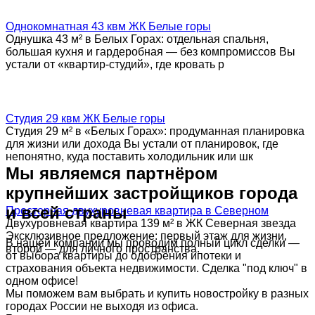
Однокомнатная 43 квм ЖК Белые горы
Однушка 43 м² в Белых Горах: отдельная спальня,
большая кухня и гардеробная — без компромиссов Вы
устали от «квартир-студий», где кровать р
Студия 29 квм ЖК Белые горы
Студия 29 м² в «Белых Горах»: продуманная планировка
для жизни или дохода Вы устали от планировок, где
непонятно, куда поставить холодильник или шк
Мы являемся партнёром
крупнейших застройщиков города
и всей страны
Просторная двухуровневая квартира в Северном
Двухуровневая квартира 139 м² в ЖК Северная звезда
Эксклюзивное предложение: первый этаж для жизни,
В нашей компании мы проводим полный цикл сделки —
второй — для личного пространства.
от выбора квартиры до одобрения ипотеки и
страхования объекта недвижимости. Сделка "под ключ" в
одном офисе!
Мы поможем вам выбрать и купить новостройку в разных
городах России не выходя из офиса.