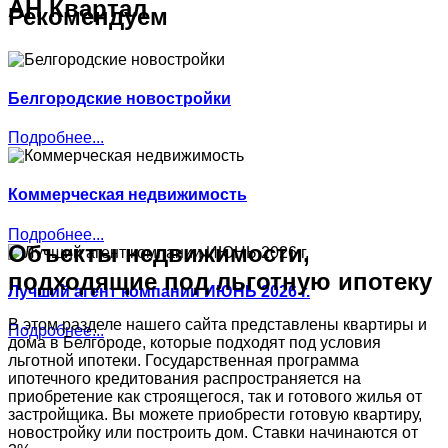
АН Квартал
Рекомендуем
Белгородские новостройки
Подробнее...
Коммерческая недвижимость
Подробнее...
Объекты недвижимости,
подходящие под льготную ипотеку
Лучший агент компании ИЮНЬ 2026 г.
В этом разделе нашего сайта представлены квартиры и
Подробнее...
дома в Белгороде, которые подходят под условия
льготной ипотеки. Государственная программа
ипотечного кредитования распространяется на
приобретение как строящегося, так и готового жилья от
застройщика. Вы можете приобрести готовую квартиру,
новостройку или построить дом. Ставки начинаются от