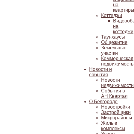
на
квартир
Коттеджи
Видеооб
на
коттеджи
Таунхаусы
Общежитие
Земельные
участки
Коммерческая
недвижимость
Новости и
события
Новости
недвижимости
События в
АН Квартал
О Белгороде
Новостройки
Застройщики
Микрорайоны
Жилые
комплексы
Улицы