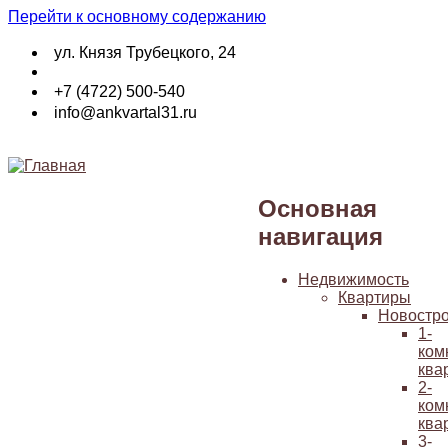
Перейти к основному содержанию
ул. Князя Трубецкого, 24
+7 (4722) 500-540
info@ankvartal31.ru
Основная
навигация
Недвижимость
Квартиры
Новостр
1-
ком
ква
2-
ком
ква
3-