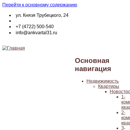
Перейти к основному содержанию
ул. Князя Трубецкого, 24
+7 (4722) 500-540
info@ankvartal31.ru
Основная
навигация
Недвижимость
Квартиры
Новостр
1-
ком
ква
2-
ком
ква
3-