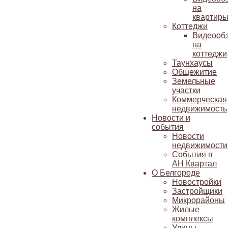
на
квартир
Коттеджи
Видеооб
на
коттеджи
Таунхаусы
Общежитие
Земельные
участки
Коммерческая
недвижимость
Новости и
события
Новости
недвижимости
События в
АН Квартал
О Белгороде
Новостройки
Застройщики
Микрорайоны
Жилые
комплексы
Улицы