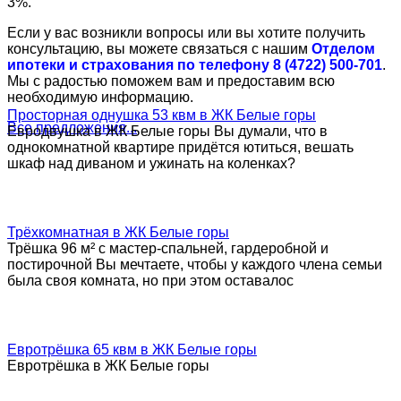
3%.
Если у вас возникли вопросы или вы хотите получить
консультацию, вы можете связаться с нашим
Отделом
ипотеки и страхования по телефону 8 (4722) 500-701
.
Мы с радостью поможем вам и предоставим всю
необходимую информацию.
Просторная однушка 53 квм в ЖК Белые горы
Все предложения...
Евродвушка в ЖК Белые горы Вы думали, что в
однокомнатной квартире придётся ютиться, вешать
шкаф над диваном и ужинать на коленках?
Трёхкомнатная в ЖК Белые горы
Трёшка 96 м² с мастер-спальней, гардеробной и
постирочной Вы мечтаете, чтобы у каждого члена семьи
была своя комната, но при этом оставалос
Евротрёшка 65 квм в ЖК Белые горы
Евротрёшка в ЖК Белые горы