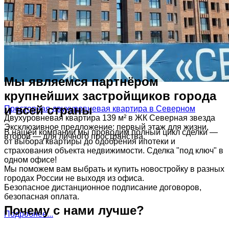
Мы являемся партнёром
крупнейших застройщиков города
и всей страны
Просторная двухуровневая квартира в Северном
Двухуровневая квартира 139 м² в ЖК Северная звезда
Эксклюзивное предложение: первый этаж для жизни,
В нашей компании мы проводим полный цикл сделки —
второй — для личного пространства.
от выбора квартиры до одобрения ипотеки и
страхования объекта недвижимости. Сделка "под ключ" в
одном офисе!
Мы поможем вам выбрать и купить новостройку в разных
городах России не выходя из офиса.
Безопасное дистанционное подписание договоров,
безопасная оплата.
Почему с нами лучше?
Подробнее...