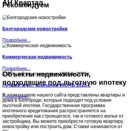
АН Квартал
Рекомендуем
Белгородские новостройки
Подробнее...
Коммерческая недвижимость
Подробнее...
Объекты недвижимости,
подходящие под льготную ипотеку
Лучший агент компании ИЮНЬ 2026 г.
В этом разделе нашего сайта представлены квартиры и
Подробнее...
дома в Белгороде, которые подходят под условия
льготной ипотеки. Государственная программа
ипотечного кредитования распространяется на
приобретение как строящегося, так и готового жилья от
застройщика. Вы можете приобрести готовую квартиру,
новостройку или построить дом. Ставки начинаются от