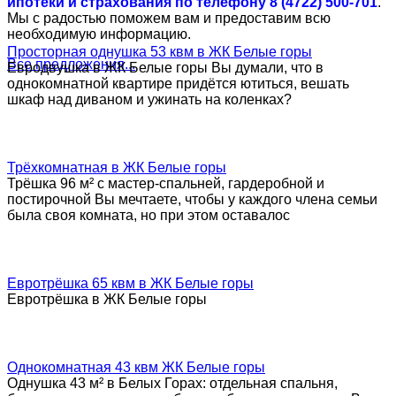
ипотеки и страхования по телефону 8 (4722) 500-701
.
Мы с радостью поможем вам и предоставим всю
необходимую информацию.
Просторная однушка 53 квм в ЖК Белые горы
Все предложения...
Евродвушка в ЖК Белые горы Вы думали, что в
однокомнатной квартире придётся ютиться, вешать
шкаф над диваном и ужинать на коленках?
Трёхкомнатная в ЖК Белые горы
Трёшка 96 м² с мастер-спальней, гардеробной и
постирочной Вы мечтаете, чтобы у каждого члена семьи
была своя комната, но при этом оставалос
Евротрёшка 65 квм в ЖК Белые горы
Евротрёшка в ЖК Белые горы
Однокомнатная 43 квм ЖК Белые горы
Однушка 43 м² в Белых Горах: отдельная спальня,