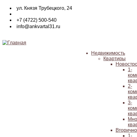
Перейти
ул. Князя Трубецкого, 24
к
основному
+7 (4722) 500-540
содержанию
info@ankvartal31.ru
Недвижимость
Квартиры
Основная
Новостр
навигация
1-
ком
ква
2-
ком
ква
3-
ком
ква
Мно
ква
Вторичн
1-