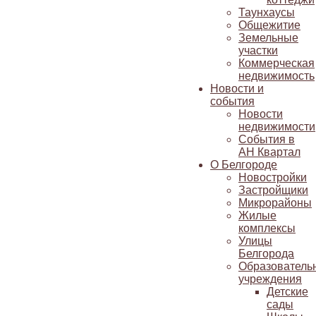
Таунхаусы
Общежитие
Земельные
участки
Коммерческая
недвижимость
Новости и
события
Новости
недвижимости
События в
АН Квартал
О Белгороде
Новостройки
Застройщики
Микрорайоны
Жилые
комплексы
Улицы
Белгорода
Образователь
учреждения
Детские
сады