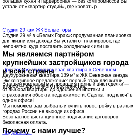
большая кухня и гардеробная — без компромиссов Вы
устали от «квартир-студий», где кровать р
Студия 29 квм ЖК Белые горы
Студия 29 м² в «Белых Горах»: продуманная планировка
для жизни или дохода Вы устали от планировок, где
непонятно, куда поставить холодильник или шк
Мы являемся партнёром
крупнейших застройщиков города
и всей страны
Просторная двухуровневая квартира в Северном
Двухуровневая квартира 139 м² в ЖК Северная звезда
Эксклюзивное предложение: первый этаж для жизни,
В нашей компании мы проводим полный цикл сделки —
второй — для личного пространства.
от выбора квартиры до одобрения ипотеки и
страхования объекта недвижимости. Сделка "под ключ" в
одном офисе!
Мы поможем вам выбрать и купить новостройку в разных
городах России не выходя из офиса.
Безопасное дистанционное подписание договоров,
безопасная оплата.
Почему с нами лучше?
Подробнее...