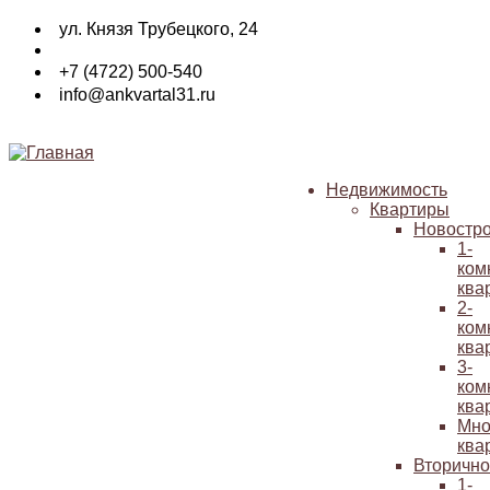
Перейти
ул. Князя Трубецкого, 24
к
основному
+7 (4722) 500-540
содержанию
info@ankvartal31.ru
Недвижимость
Квартиры
Основная
Новостр
навигация
1-
ком
ква
2-
ком
ква
3-
ком
ква
Мно
ква
Вторичн
1-