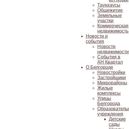
Таунхаусы
Общежитие
Земельные
участки
Коммерческая
недвижимость
Новости и
события
Новости
недвижимости
События в
АН Квартал
О Белгороде
Новостройки
Застройщики
Микрорайоны
Жилые
комплексы
Улицы
Белгорода
Образователь
учреждения
Детские
сады