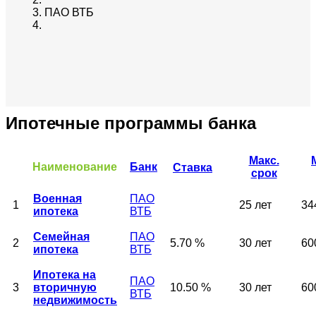
ПАО ВТБ
Ипотечные программы банка
Макс.
Сортировать
Наименование
Банк
Ставка
срок
по
убыванию
Военная
ПАО
1
25 лет
34
ипотека
ВТБ
Семейная
ПАО
2
5.70 %
30 лет
60
ипотека
ВТБ
Ипотека на
ПАО
3
вторичную
10.50 %
30 лет
60
ВТБ
недвижимость