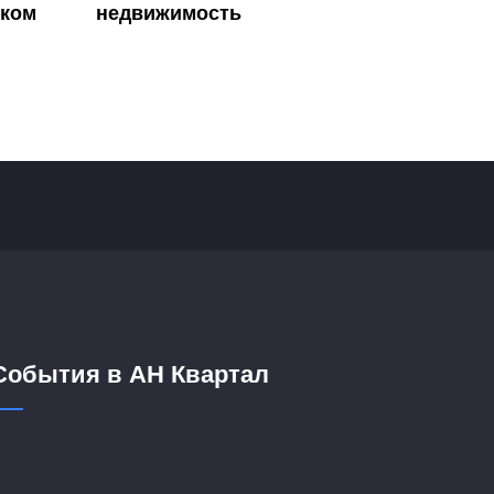
тком
недвижимость
События в АН Квартал