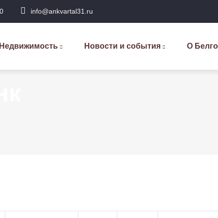
0
info@ankvartal31.ru
сновная
авигация
Недвижимость
Новости и события
О Белг
нк