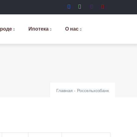
ороде
Ипотека
О нас
Главная
-
Россельхозбанк