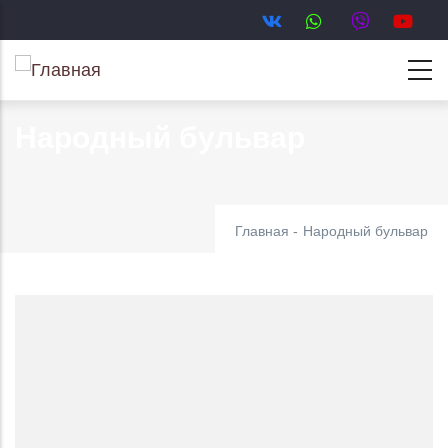
Перейти
к
основному
содержанию
Народный бульвар
Главная
-
Народный бульвар