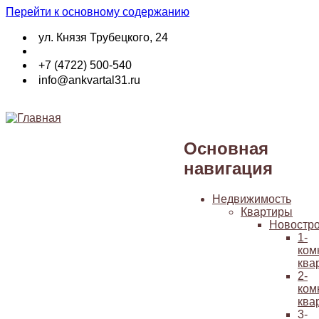
Перейти к основному содержанию
ул. Князя Трубецкого, 24
+7 (4722) 500-540
info@ankvartal31.ru
Основная
навигация
Недвижимость
Квартиры
Новостр
1-
ком
ква
2-
ком
ква
3-