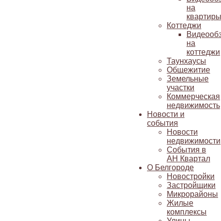
на
квартир
Коттеджи
Видеооб
на
коттеджи
Таунхаусы
Общежитие
Земельные
участки
Коммерческая
недвижимость
Новости и
события
Новости
недвижимости
События в
АН Квартал
О Белгороде
Новостройки
Застройщики
Микрорайоны
Жилые
комплексы
Улицы