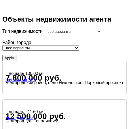
Объекты недвижимости агента
Тип недвижимости
Район города
Площадь 100.00 м²
7 800 000 руб.
Таунхаусы
>>>
Белгородский район, село Никольское, Парковый проспект
Площадь 211.60 м²
12 500 000 руб.
Коттеджи
>>>
Белгород, ул. Тополиная 6