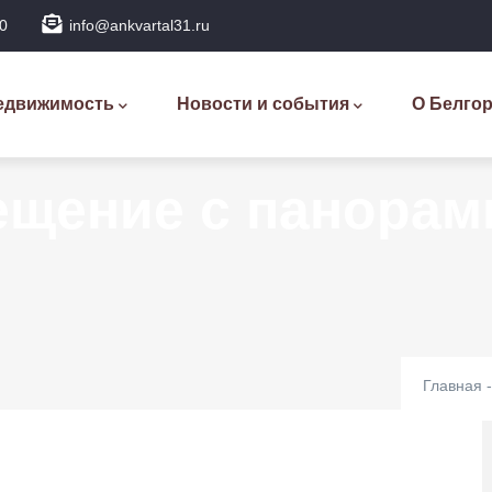
0
info@ankvartal31.ru
новная
вигация
едвижимость
Новости и события
О Белго
щение с панорам
Главная
-