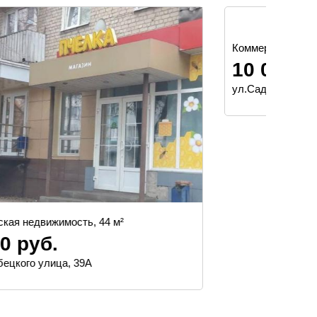
Комме
200
терри
Коммерческая недвижимость, 179 м²
10 000 000 руб.
ул.Садовая, 120л