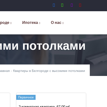
ороде
Ипотека
О нас
ими потолками
лавная
-
Квартиры в Белгороде с высокими потолками
Первичное
2-комнатная квартира, 67.00 м²