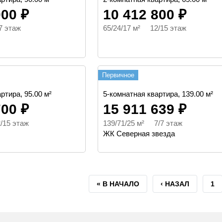
000 ₽
10 412 800 ₽
7 этаж
65/24/17 м² 12/15 этаж
Первичное
ртира, 95.00 м²
5-комнатная квартира, 139.00 м²
700 ₽
15 911 639 ₽
/15 этаж
139/71/25 м² 7/7 этаж
ЖК Северная звезда
ПЕРВАЯ
« В НАЧАЛО
ПРЕДЫДУЩАЯ
‹ НАЗАЛ
СТ
1
СТРАНИЦА
СТРАНИЦА