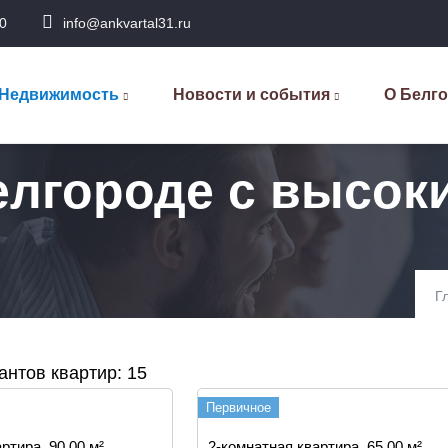
0
info@ankvartal31.ru
сновная
авигация
Недвижимость
Новости и события
О Белг
елгороде с высок
Г
нтов квартир: 15
Первичное
ртира, 90.00 м²
2-комнатная квартира, 65.00 м²