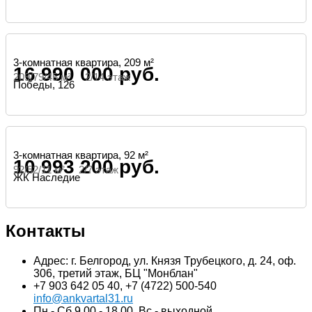
3-комнатная квартира, 209 м²
16 990 000 руб.
209/79/45 м² 2/14 этаж
Победы, 126
3-комнатная квартира, 92 м²
10 993 200 руб.
92/52/11 м² 2/7 этаж
ЖК Наследие
Контакты
Адрес: г. Белгород, ул. Князя Трубецкого, д. 24, оф.
306, третий этаж, БЦ "Монблан"
+7 903 642 05 40, +7 (4722) 500-540
info@ankvartal31.ru
Пн - Сб 9.00 - 18.00, Вс - выходной