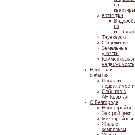
на
квартир
Коттеджи
Видеооб
на
коттеджи
Таунхаусы
Общежитие
Земельные
участки
Коммерческая
недвижимость
Новости и
события
Новости
недвижимости
События в
АН Квартал
О Белгороде
Новостройки
Застройщики
Микрорайоны
Жилые
комплексы
Улицы