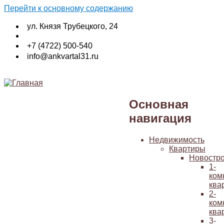
Перейти к основному содержанию
ул. Князя Трубецкого, 24
+7 (4722) 500-540
info@ankvartal31.ru
Основная
навигация
Недвижимость
Квартиры
Новостр
1-
ком
ква
2-
ком
ква
3-