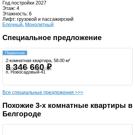
Год постройки 2027
Этаж: 4
Этажность: 6
Лифт: грузовой и пассажирский
Блочный
,
Монолитный
Специальное предложение
Первичное
2-комнатная квартира, 58.00 м²
8 346 660 ₽
58/27/15 м² 8/8 этаж
п. Новосадовый-41
Все специальные предложения >>>
Похожие 3-х комнатные квартиры в
Белгороде