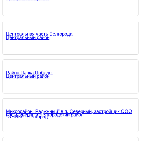
Центральная часть Белгорода
Центральный район
Район Парка Победы
Центральный район
Микрорайон "Радужный" в п. Северный, застройщик ООО
пос. Северный Белгородский район
"ОНИКС" Белгород