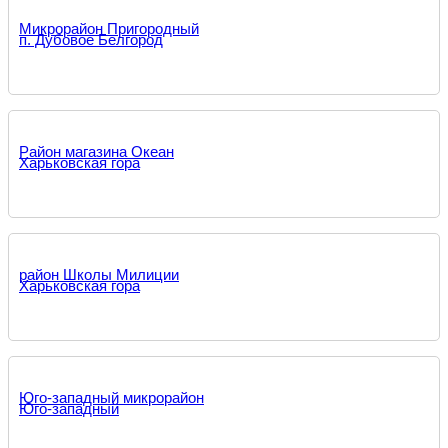
Микрорайон Пригородный
п. Дубовое Белгород
Район магазина Океан
Харьковская гора
район Школы Милиции
Харьковская гора
Юго-западный микрорайон
Юго-западный