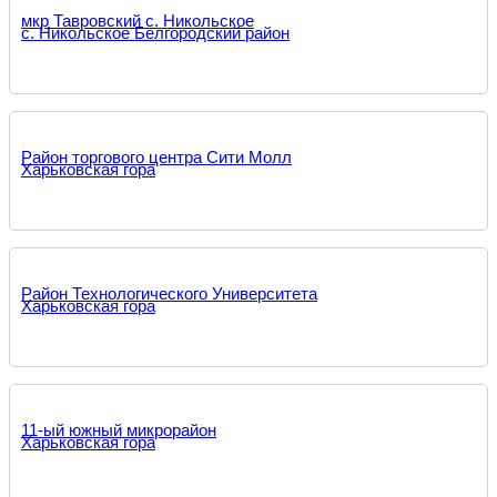
мкр Тавровский с. Никольское
с. Никольское Белгородский район
Район торгового центра Сити Молл
Харьковская гора
Район Технологического Университета
Харьковская гора
11-ый южный микрорайон
Харьковская гора