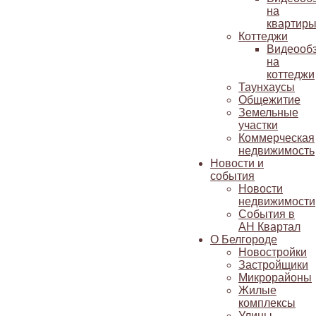
на
квартир
Коттеджи
Видеооб
на
коттеджи
Таунхаусы
Общежитие
Земельные
участки
Коммерческая
недвижимость
Новости и
события
Новости
недвижимости
События в
АН Квартал
О Белгороде
Новостройки
Застройщики
Микрорайоны
Жилые
комплексы
Улицы