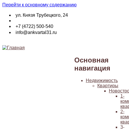
Перейти к основному содержанию
ул. Князя Трубецкого, 24
+7 (4722) 500-540
info@ankvartal31.ru
Основная
навигация
Недвижимость
Квартиры
Новостр
1-
ком
ква
2-
ком
ква
3-