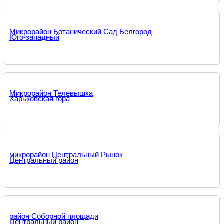
Микрорайон Ботанический Сад Белгород
Юго-западный
Микрорайон Телевышка
Харьковская гора
микрорайон Центральный Рынок
Центральный район
район Соборной площади
Центральный район