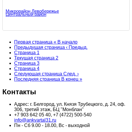
Микрорайон Левобережье
Центральный район
Первая страница
« В начало
Предыдущая страница
‹ Предыд.
Страница
1
Текущая страница
2
Страница
3
Страница
4
Следующая страница
След. ›
Последняя страница
В конец »
Контакты
Адрес: г. Белгород, ул. Князя Трубецкого, д. 24, оф.
306, третий этаж, БЦ "Монблан"
+7 903 642 05 40, +7 (4722) 500-540
info@ankvartal31.ru
Пн - Сб 9.00 - 18.00, Вс - выходной