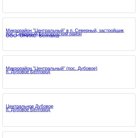
Микрорайон "Центральный" в п. Северный, застройщик
пос. Северный Белгородский район
ООО "ОНИКС" Белгород
Микрорайон "Центральный" (пос. Дубовое)
п. Дубовое Белгород
Центральное Дубовое
п. Дубовое Белгород