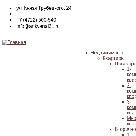
Перейти
ул. Князя Трубецкого, 24
к
основному
+7 (4722) 500-540
содержанию
info@ankvartal31.ru
Недвижимость
Квартиры
Основная
Новостр
навигация
1-
ком
ква
2-
ком
ква
3-
ком
ква
Мно
ква
Вторичн
1-