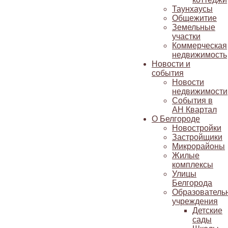
Таунхаусы
Общежитие
Земельные
участки
Коммерческая
недвижимость
Новости и
события
Новости
недвижимости
События в
АН Квартал
О Белгороде
Новостройки
Застройщики
Микрорайоны
Жилые
комплексы
Улицы
Белгорода
Образователь
учреждения
Детские
сады