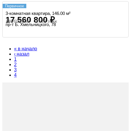
Первичное
3-комнатная квартира, 146.00 м²
17 560 800 ₽
146/60/20 м² 17/18 этаж
пр-т Б. Хмельницкого, 78
Первая
« в начало
страница
Предыдущая
‹ назал
страница
Страница
1
Страница
2
Страница
3
Текущая
4
страница