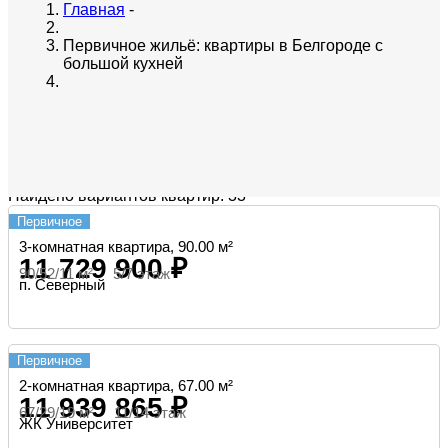
Главная
-
Первичное жильё: квартиры в Белгороде с
большой кухней
Найдено вариантов квартир: 33
Первичное
3-комнатная квартира, 90.00 м²
11 729 900 ₽
90/52/11 м² 5/7 этаж
п. Северный
Первичное
2-комнатная квартира, 67.00 м²
11 939 865 ₽
67/29/19 м² 11/14 этаж
ЖК Университет