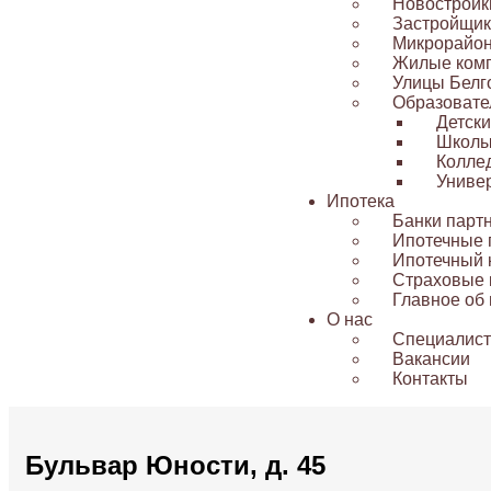
Новостройк
Застройщик
Микрорайо
Жилые ком
Улицы Белг
Образовате
Детск
Школ
Колле
Униве
Ипотека
Банки парт
Ипотечные
Ипотечный 
Страховые 
Главное об 
О нас
Специалис
Вакансии
Контакты
Бульвар Юности, д. 45