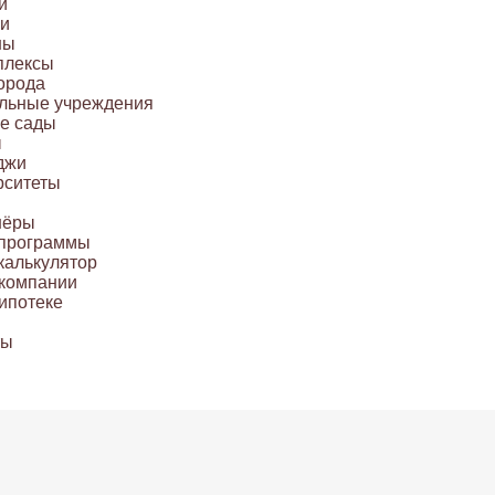
и
и
ны
плексы
орода
льные учреждения
ие сады
ы
джи
рситеты
нёры
 программы
калькулятор
компании
ипотеке
ты