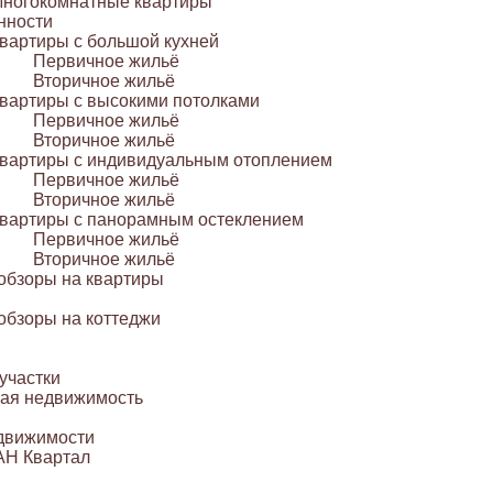
ногокомнатные квартиры
нности
вартиры с большой кухней
Первичное жильё
Вторичное жильё
вартиры с высокими потолками
Первичное жильё
Вторичное жильё
вартиры с индивидуальным отоплением
Первичное жильё
Вторичное жильё
вартиры с панорамным остеклением
Первичное жильё
Вторичное жильё
обзоры на квартиры
обзоры на коттеджи
участки
ая недвижимость
движимости
АН Квартал