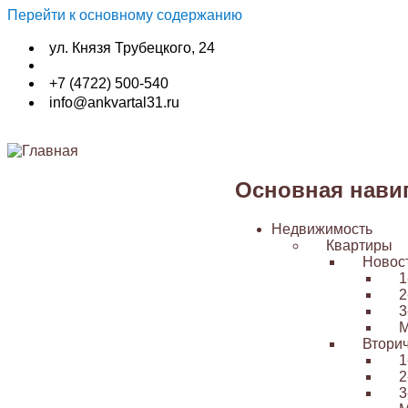
Перейти к основному содержанию
ул. Князя Трубецкого, 24
+7 (4722) 500-540
info@ankvartal31.ru
Основная нави
Недвижимость
Квартиры
Новос
1
2
3
М
Втори
1
2
3