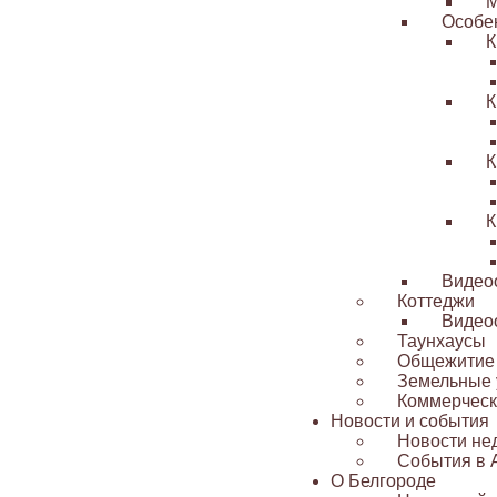
М
Особе
К
К
К
К
Видео
Коттеджи
Видео
Таунхаусы
Общежитие
Земельные 
Коммерческ
Новости и события
Новости не
События в 
О Белгороде