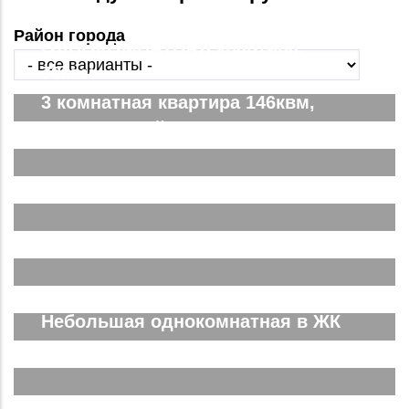
Район города
ОДНОКОМНАТНАЯ квартира,
78квм
3 комнатная квартира 146квм,
ЖК Парковый. Вид на город
Двухкомнатная Спутник Сити
Подробнее...
Евродвушка в ЖК Спутник Сити
Подробнее...
Трёхкомнатная ЖК Спутник Сити
Подробнее...
Небольшая однокомнатная в ЖК
Южные Резиденции
Подробнее...