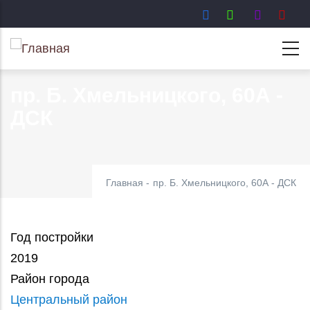
Перейти
к
основному
содержанию
пр. Б. Хмельницкого, 60А -
ДСК
Главная
-
пр. Б. Хмельницкого, 60А - ДСК
Год постройки
2019
Район города
Центральный район