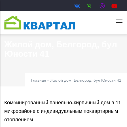
Перейти
к
основному
содержанию
Жилой дом, Белгород, бул
Юности 41
Главная
-
Жилой дом, Белгород, бул Юности 41
Комбинированный панельно-кирпичный дом в 11
микрорайоне с индивидуальным поквартирным
отоплением.