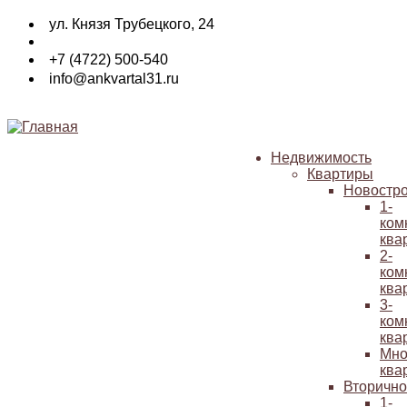
Перейти
ул. Князя Трубецкого, 24
к
основному
+7 (4722) 500-540
содержанию
info@ankvartal31.ru
Недвижимость
Квартиры
Основная
Новостр
навигация
1-
ком
ква
2-
ком
ква
3-
ком
ква
Мно
ква
Вторичн
1-