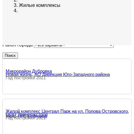
Жилые комплексы
Район города
Микрорайон Дубровка
Новая жизнь, АО Дирекция Юго-Западного района
Год постройки 2021
Жилой комплекс Централ Парк на ул. Попова Островского,
ООО Трансюжстрой
ТЮС-ПГС Белгород
Год постройки 2021