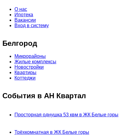
О нас
Ипотека
Вакансии
Вход в систему
Белгород
Микрорайоны
Жилые комплексы
Новостройки
Квартиры
Коттеджи
События в АН Квартал
Просторная однушка 53 квм в ЖК Белые горы
Трёхкомнатная в ЖК Белые горы