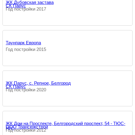
ЖК Дубовская застава
СК Парус
Год постройки 2017
Таунпарк Европа
Год постройки 2015
ЖК Парус, с. Репное, Белгород
СК Парус
Год постройки 2020
ЖК Дом на Проспекте, Белгородский проспект, 54 - ТЮС-
ООО Трансюжстрой
ПГС
Год постройки 2012