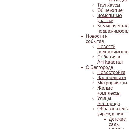
Таунхаусы
Общежитие
Земельные
участки
Коммерческая
недвижимость
Новости и
события
Новости
недвижимости
События в
АН Квартал
О Белгороде
Новостройки
Застройщики
Микрорайоны
Жилые
комплексы
Улицы
Белгорода
Образователь
учреждения
Детские
сады