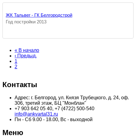
ЖК Тальвег - ГК Белгородстрой
Год постройки 2013
Первая
« В начало
страница
Предыдущая
‹ Предыд.
страница
Страница
1
Текущая
2
страница
Контакты
Адрес: г. Белгород, ул. Князя Трубецкого, д. 24, оф.
306, третий этаж, БЦ "Монблан"
+7 903 642 05 40, +7 (4722) 500-540
info@ankvartal31.ru
Пн - Сб 9.00 - 18.00, Вс - выходной
Меню