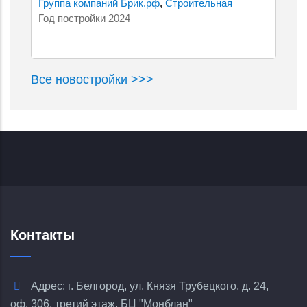
Группа компаний Брик.рф
,
Строительная
Год постройки 2024
компания Оникс
Все новостройки >>>
Контакты
Адрес: г. Белгород, ул. Князя Трубецкого, д. 24,
оф. 306, третий этаж, БЦ "Монблан"