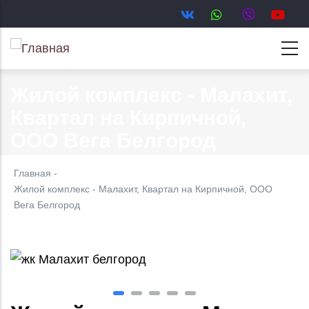
Перейти
к
основному
содержанию
Жилой комплекс - Малахит,
Квартал на Кирпичной,
ООО Вега Белгород
Главная
-
Жилой комплекс - Малахит, Квартал на Кирпичной, ООО
Вега Белгород