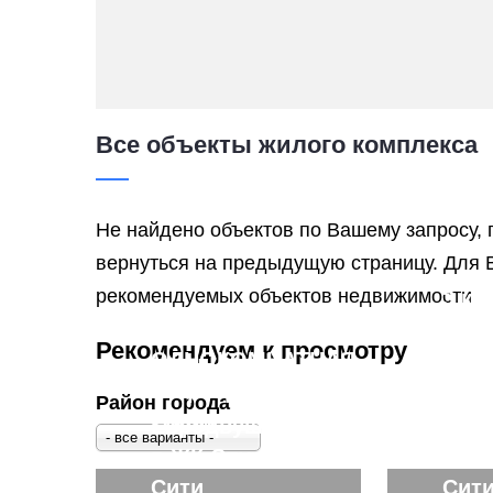
Все объекты жилого комплекса
Не найдено объектов по Вашему запросу, 
вернуться на предыдущую страницу. Для 
рекомендуемых объектов недвижимости
3 ко
квар
Рекомендуем к просмотру
ОДНОКОМНАТНАЯ
146к
квартира,
Пар
Район города
78квм
Вид 
Евродвушка
Трёх
- все варианты -
в ЖК Спутник
ЖК 
Сити
Сит