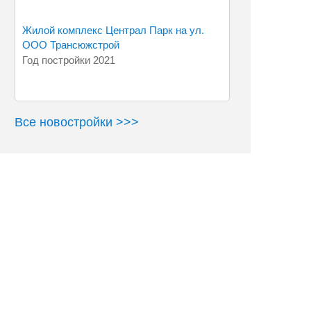
Жилой комплекс Централ Парк на ул.
ООО Трансюжстрой
Попова Островского, ТЮС-ПГС Белгород
Год постройки 2021
Все новостройки >>>