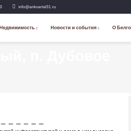
0
info@ankvartal31.ru
сновная
авигация
Недвижимость
Новости и события
О Белг
ый, п. Дубовое