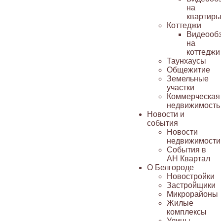
на
квартир
Коттеджи
Видеооб
на
коттеджи
Таунхаусы
Общежитие
Земельные
участки
Коммерческая
недвижимость
Новости и
события
Новости
недвижимости
События в
АН Квартал
О Белгороде
Новостройки
Застройщики
Микрорайоны
Жилые
комплексы
Улицы