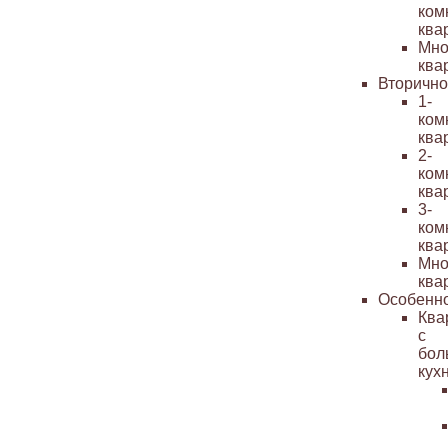
ком
ква
Мно
ква
Вторичн
1-
ком
ква
2-
ком
ква
3-
ком
ква
Мно
ква
Особенн
Ква
с
бол
кух