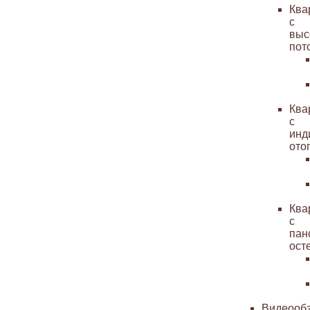
Ква
с
выс
пот
Ква
с
инд
ото
Ква
с
пан
ост
Видеооб