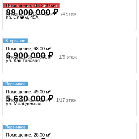
Помещение, 1012.00 м²
Эксклюзивно в АН Квартал
88 000 000 ₽
Площадь 1012 м² 11 м² /4 этаж
пр. Славы, 45А
Вторичное
Помещение, 68.00 м²
6 900 000 ₽
Площадь 68 м² 681 м² 1/5 этаж
ул. Каштановая
Первичное
Помещение, 49.00 м²
5 630 000 ₽
Площадь 49 м² 11 м² 1/17 этаж
ул. Молодёжная
Первичное
Помещение, 28.00 м²