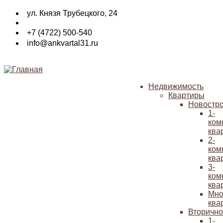
Перейти
ул. Князя Трубецкого, 24
к
основному
+7 (4722) 500-540
содержанию
info@ankvartal31.ru
Недвижимость
Квартиры
Основная
Новостр
навигация
1-
ком
ква
2-
ком
ква
3-
ком
ква
Мно
ква
Вторичн
1-