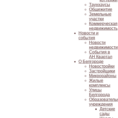
Таунхаусы
Общежитие
Земельные
участки
Коммерческая
недвижимость
Новости и
события
Новости
недвижимости
События в
АН Квартал
О Белгороде
Новостройки
Застройщики
Микрорайоны
Жилые
комплексы
Улицы
Белгорода
Образователь
учреждения
Детские
сады