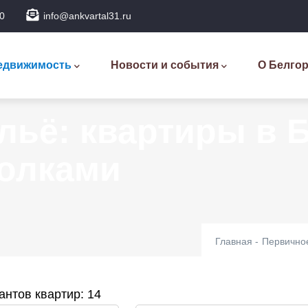
0
info@ankvartal31.ru
новная
вигация
едвижимость
Новости и события
О Белго
льё: квартиры в 
олками
Главная
-
Первичное
нтов квартир: 14