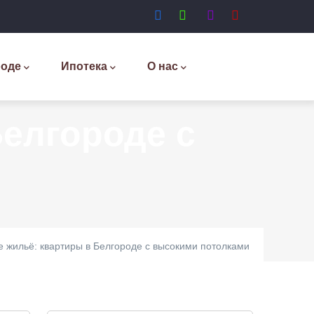
роде
Ипотека
О нас
Белгороде с
 жильё: квартиры в Белгороде с высокими потолками