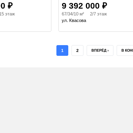
00 ₽
9 392 000 ₽
15 этаж
67/34/10 м² 2/7 этаж
ул. Квасова
ТЕКУЩАЯ
1
СТРАНИЦА
2
СЛЕДУЮЩАЯ
ВПЕРЁД ›
ПОСЛ
В КОН
СТРАНИЦА
СТРАНИЦА
СТРА