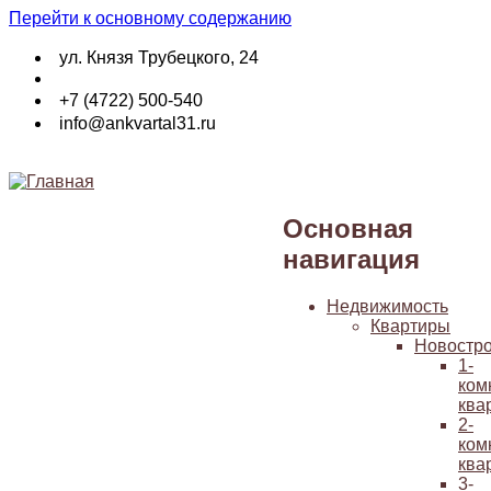
Перейти к основному содержанию
ул. Князя Трубецкого, 24
+7 (4722) 500-540
info@ankvartal31.ru
Основная
навигация
Недвижимость
Квартиры
Новостр
1-
ком
ква
2-
ком
ква
3-