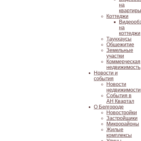
на
квартир
Коттеджи
Видеооб
на
коттеджи
Таунхаусы
Общежитие
Земельные
участки
Коммерческая
недвижимость
Новости и
события
Новости
недвижимости
События в
АН Квартал
О Белгороде
Новостройки
Застройщики
Микрорайоны
Жилые
комплексы
Улицы