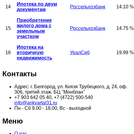
Ипотека по двум
14
Россельхозбанк
14.10 %
документам
Приобретение
жилого дома с
15
Россельхозбанк
14.75 %
земельным
участком
Ипотека на
16
вторичную
УралСиб
19.99 %
недвижимость
Контакты
Адрес: г. Белгород, ул. Князя Трубецкого, д. 24, оф.
306, третий этаж, БЦ "Монблан"
+7 903 642 05 40, +7 (4722) 500-540
info@ankvartal31.ru
Пн - Сб 9.00 - 18.00, Вс - выходной
Меню
О нас