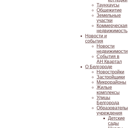
Таунхаусы
Общежитие
Земельные
участки
Коммерческая
недвижимость
Новости и
события
Новости
недвижимости
События в
АН Квартал
О Белгороде
Новостройки
Застройщики
Микрорайоны
Жилые
комплексы
Улицы
Белгорода
Образователь
учреждения
Детские
сады