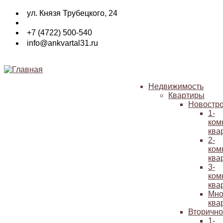
Перейти
ул. Князя Трубецкого, 24
к
основному
+7 (4722) 500-540
содержанию
info@ankvartal31.ru
Недвижимость
Квартиры
Основная
Новостр
навигация
1-
ком
ква
2-
ком
ква
3-
ком
ква
Мно
ква
Вторичн
1-