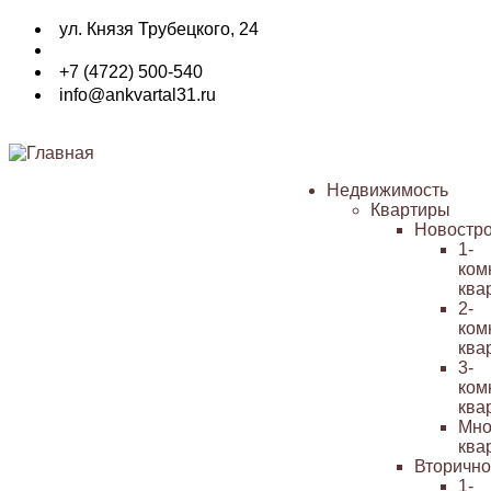
Перейти
ул. Князя Трубецкого, 24
к
основному
+7 (4722) 500-540
содержанию
info@ankvartal31.ru
Недвижимость
Квартиры
Основная
Новостр
навигация
1-
ком
ква
2-
ком
ква
3-
ком
ква
Мно
ква
Вторичн
1-