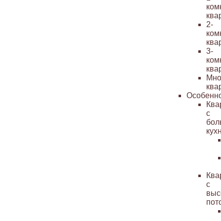
ком
ква
2-
ком
ква
3-
ком
ква
Мно
ква
Особенн
Ква
с
бол
кух
Ква
с
выс
пот