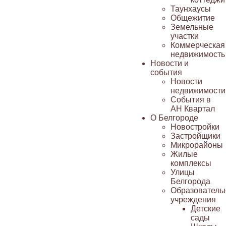
Таунхаусы
Общежитие
Земельные
участки
Коммерческая
недвижимость
Новости и
события
Новости
недвижимости
События в
АН Квартал
О Белгороде
Новостройки
Застройщики
Микрорайоны
Жилые
комплексы
Улицы
Белгорода
Образователь
учреждения
Детские
сады