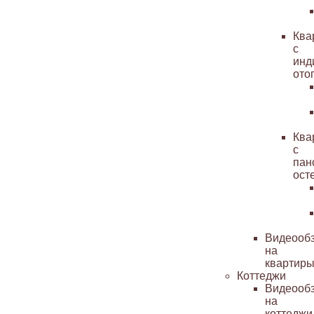
Ква
с
инд
ото
Ква
с
пан
ост
Видеооб
на
квартир
Коттеджи
Видеооб
на
коттеджи