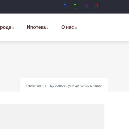
ороде
Ипотека
О нас
Главная
-
п. Дубовое, улица Счастливая