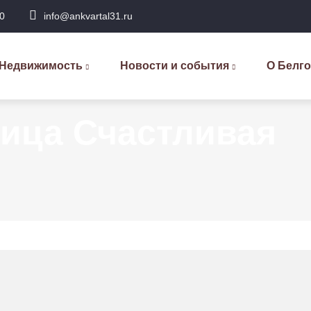
0
info@ankvartal31.ru
сновная
авигация
Недвижимость
Новости и события
О Белг
лица Счастливая