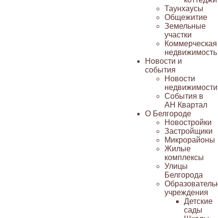
Таунхаусы
Общежитие
Земельные
участки
Коммерческая
недвижимость
Новости и
события
Новости
недвижимости
События в
АН Квартал
О Белгороде
Новостройки
Застройщики
Микрорайоны
Жилые
комплексы
Улицы
Белгорода
Образователь
учреждения
Детские
сады