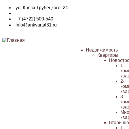
Перейти
ул. Князя Трубецкого, 24
к
основному
+7 (4722) 500-540
содержанию
info@ankvartal31.ru
Недвижимость
Квартиры
Основная
Новостр
навигация
1-
ком
ква
2-
ком
ква
3-
ком
ква
Мно
ква
Вторичн
1-