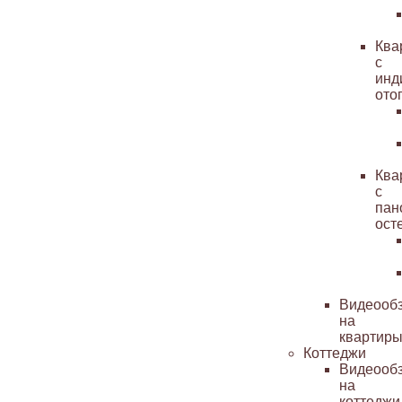
Ква
с
инд
ото
Ква
с
пан
ост
Видеооб
на
квартир
Коттеджи
Видеооб
на
коттеджи