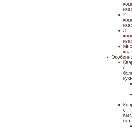
ком
ква
2-
ком
ква
3-
ком
ква
Мно
ква
Особенн
Ква
с
бол
кух
Ква
с
выс
пот