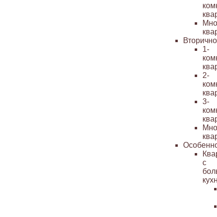
ком
ква
Мно
ква
Вторичн
1-
ком
ква
2-
ком
ква
3-
ком
ква
Мно
ква
Особенн
Ква
с
бол
кух