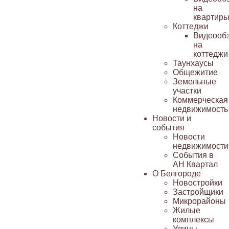
на
квартир
Коттеджи
Видеооб
на
коттеджи
Таунхаусы
Общежитие
Земельные
участки
Коммерческая
недвижимость
Новости и
события
Новости
недвижимости
События в
АН Квартал
О Белгороде
Новостройки
Застройщики
Микрорайоны
Жилые
комплексы
Улицы