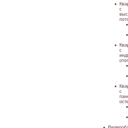
Ква
с
выс
пот
Ква
с
инд
ото
Ква
с
пан
ост
Видеооб