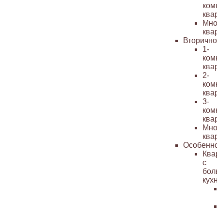
ком
ква
Мно
ква
Вторичн
1-
ком
ква
2-
ком
ква
3-
ком
ква
Мно
ква
Особенн
Ква
с
бол
кух