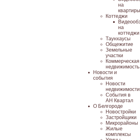
на
квартир
Коттеджи
Видеооб
на
коттеджи
Таунхаусы
Общежитие
Земельные
участки
Коммерческая
недвижимость
Новости и
события
Новости
недвижимости
События в
АН Квартал
О Белгороде
Новостройки
Застройщики
Микрорайоны
Жилые
комплексы
Улицы