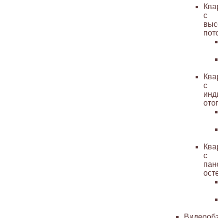
Ква
с
выс
пот
Ква
с
инд
ото
Ква
с
пан
ост
Видеооб