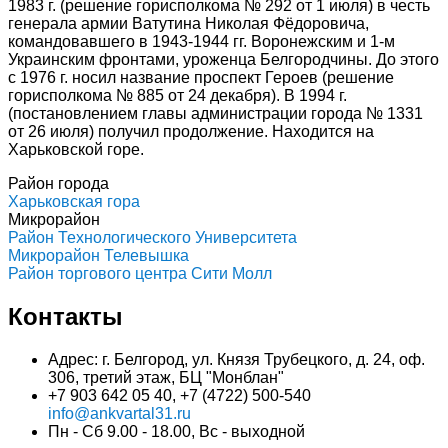
1983 г. (решение горисполкома № 292 от 1 июля) в честь
генерала армии Ватутина Николая Фёдоровича,
командовавшего в 1943-1944 гг. Воронежским и 1-м
Украинским фронтами, уроженца Белгородчины. До этого
с 1976 г. носил название проспект Героев (решение
горисполкома № 885 от 24 декабря). В 1994 г.
(постановлением главы администрации города № 1331
от 26 июля) получил продолжение. Находится на
Харьковской горе.
Район города
Харьковская гора
Микрорайон
Район Технологического Университета
Микрорайон Телевышка
Район торгового центра Сити Молл
Контакты
Адрес: г. Белгород, ул. Князя Трубецкого, д. 24, оф.
306, третий этаж, БЦ "Монблан"
+7 903 642 05 40, +7 (4722) 500-540
info@ankvartal31.ru
Пн - Сб 9.00 - 18.00, Вс - выходной