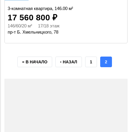
3-комнатная квартира, 146.00 м²
17 560 800 ₽
146/60/20 м² 17/18 этаж
пр-т Б. Хмельницкого, 78
ПЕРВАЯ
« В НАЧАЛО
ПРЕДЫДУЩАЯ
‹ НАЗАЛ
СТРАНИЦА
1
ТЕКУЩАЯ
2
СТРАНИЦА
СТРАНИЦА
СТРАНИЦА