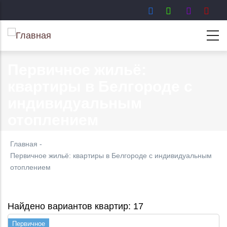
Перейти
к
основному
содержанию
Первичное жильё:
квартиры в Белгороде с
индивидуальным
отоплением
Главная
-
Первичное жильё: квартиры в Белгороде с индивидуальным
отоплением
Найдено вариантов квартир: 17
Первичное