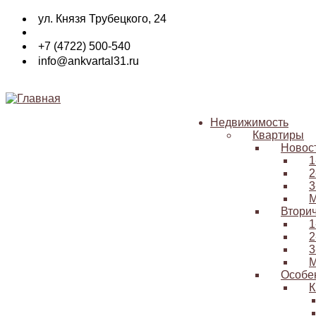
Перейти
ул. Князя Трубецкого, 24
к
основному
+7 (4722) 500-540
содержанию
info@ankvartal31.ru
Недвижимость
Квартиры
Основная
Новос
навигация
1
2
3
М
Втори
1
2
3
М
Особе
К