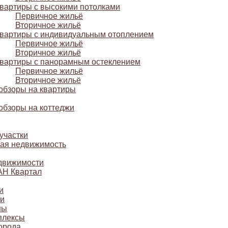
вартиры с высокими потолками
Первичное жильё
Вторичное жильё
вартиры с индивидуальным отоплением
Первичное жильё
Вторичное жильё
вартиры с панорамным остеклением
Первичное жильё
Вторичное жильё
обзоры на квартиры
обзоры на коттеджи
участки
ая недвижимость
движимости
АН Квартал
и
и
ны
плексы
орода