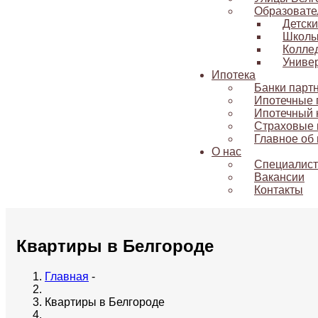
Образовате
Детск
Школ
Колле
Униве
Ипотека
Банки парт
Ипотечные
Ипотечный 
Страховые 
Главное об 
О нас
Специалис
Вакансии
Контакты
Квартиры в Белгороде
Главная
-
Квартиры в Белгороде