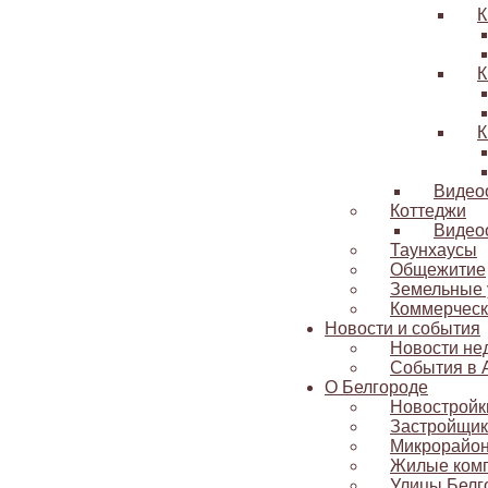
К
К
К
Видео
Коттеджи
Видео
Таунхаусы
Общежитие
Земельные 
Коммерческ
Новости и события
Новости не
События в 
О Белгороде
Новостройк
Застройщик
Микрорайо
Жилые ком
Улицы Белг