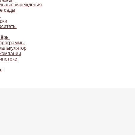
льные учреждения
ие сады
ы
джи
рситеты
нёры
 программы
калькулятор
компании
ипотеке
ты