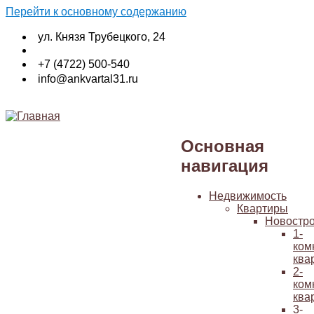
Перейти к основному содержанию
ул. Князя Трубецкого, 24
+7 (4722) 500-540
info@ankvartal31.ru
Основная
навигация
Недвижимость
Квартиры
Новостр
1-
ком
ква
2-
ком
ква
3-