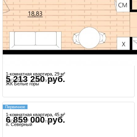
1-комнатная квартира, 29 м²
5 213 250 руб.
29/14/5 м² 12/15 этаж
ЖК Белые горы
Первичное
1-комнатная квартира, 45 м²
6 859 000 руб.
45/19/16 м² 6/7 этаж
п. Северный