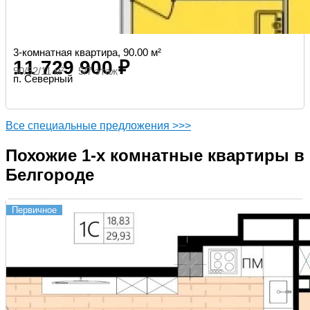
3-комнатная квартира, 90.00 м²
11 729 900 ₽
90/52/11 м² 5/7 этаж
п. Северный
Все специальные предложения >>>
Похожие 1-х комнатные квартиры в
Белгороде
Первичное