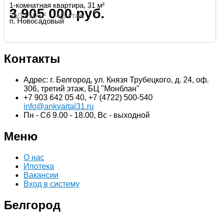
1-комнатная квартира, 31 м²
3 905 000 руб.
31/12/10 м² 4/5 этаж
п. Новосадовый
Контакты
Адрес: г. Белгород, ул. Князя Трубецкого, д. 24, оф.
306, третий этаж, БЦ "Монблан"
+7 903 642 05 40, +7 (4722) 500-540
info@ankvartal31.ru
Пн - Сб 9.00 - 18.00, Вс - выходной
Меню
О нас
Ипотека
Вакансии
Вход в систему
Белгород