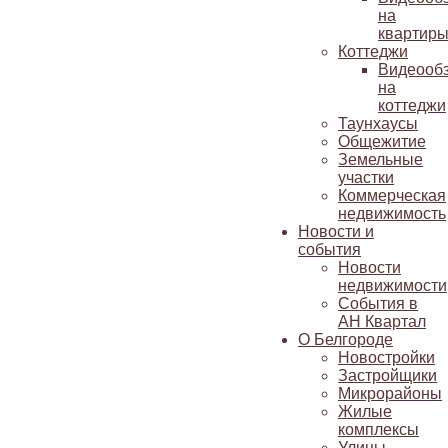
на
квартир
Коттеджи
Видеооб
на
коттеджи
Таунхаусы
Общежитие
Земельные
участки
Коммерческая
недвижимость
Новости и
события
Новости
недвижимости
События в
АН Квартал
О Белгороде
Новостройки
Застройщики
Микрорайоны
Жилые
комплексы
Улицы