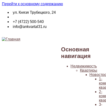
Перейти к основному содержанию
ул. Князя Трубецкого, 24
+7 (4722) 500-540
info@ankvartal31.ru
Основная
навигация
Недвижимость
Квартиры
Новостр
1-
ком
ква
2-
ком
ква
3-