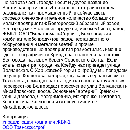
Не зря эта часть города носит и другое название -
Восточная промзона. Изначально этот район города
развивался как промышленный, и сейчас здесь
сосредоточено значительное количество больших и
малых предприятий: Белгородский абразивный завод,
Белгородские молочные продукты, мясокомбинат, завод
ЖБК-1, ОАО "Белагромаш-Сервис", Белгородский
комбинат хлебопродуктов, завод нестандартного
оборудования и металлоизделий и прочие
производственные предприятия разместились именно
здесь. Географически Крейда расположена на востоке
Белгорода, на левом берегу Северского Донца. Если
ехать из центра города, на Крейду нас приведет улица
Волчанская. С Харьковской горы на Крейду мы попадаем
по улице Костюкова, которая, спускаясь серпантином от
Технолога, приводит нас на один из самых загруженных
перекрестков Белгорода: пересечение улиц Волчанская и
Михайловского шоссе. Основные "артерии" Крейды -
улицы Дзгоева, Серафимовича, Макаренко, Почтовая,
Константина Заслонова и вышеупомянутое
Михайловское шоссе.
Застройщик
Управляющая компания ЖБК-1
ООО Трансюжстрой