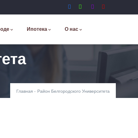
роде
Ипотека
О нас
тета
Главная
-
Район Белгородского Университета