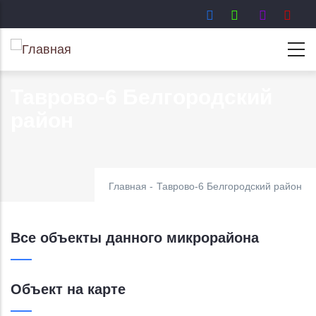
Перейти
к
основному
содержанию
Таврово-6 Белгородский
район
Главная
-
Таврово-6 Белгородский район
Все объекты данного микрорайона
Объект на карте