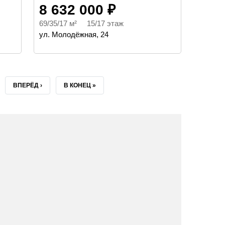
8 632 000 ₽
69/35/17 м² 15/17 этаж
ул. Молодёжная, 24
А
РАНИЦА
СЛЕДУЮЩАЯ
ВПЕРЁД ›
ПОСЛЕДНЯЯ
В КОНЕЦ »
СТРАНИЦА
СТРАНИЦА