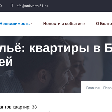
0
info@ankvartal31.ru
сновная
авигация
Недвижимость
Новости и события
О Белг
льё: квартиры в 
ей
Главная
-
Перв
нтов квартир: 33