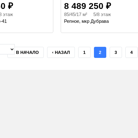
60 ₽
8 489 250 ₽
8 этаж
85/45/17 м² 5/8 этаж
-41
Репное, мкр Дубрава
ПЕРВАЯ
« В НАЧАЛО
ПРЕДЫДУЩАЯ
‹ НАЗАЛ
СТРАНИЦА
1
ТЕКУЩАЯ
2
СТРАНИЦ
3
СТ
4
СТРАНИЦА
СТРАНИЦА
СТРАНИЦА