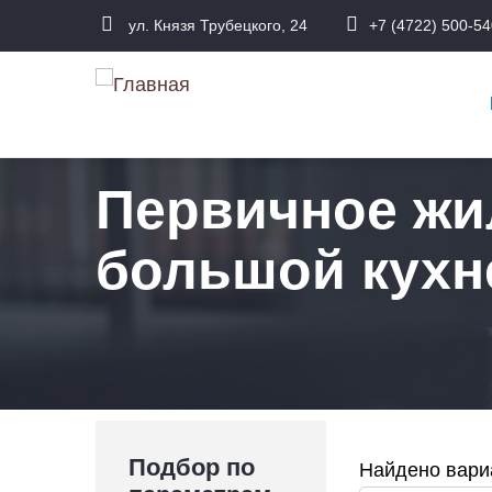
Перейти
ул. Князя Трубецкого, 24
+7 (4722) 500-54
к
О
основному
н
содержанию
Первичное жи
большой кухн
Подбор по
Найдено вариа