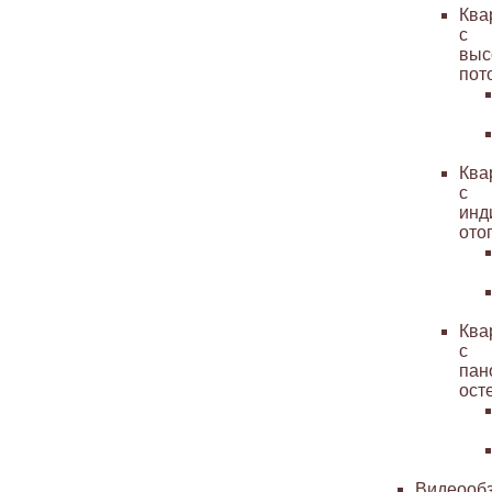
Ква
с
выс
пот
Ква
с
инд
ото
Ква
с
пан
ост
Видеооб