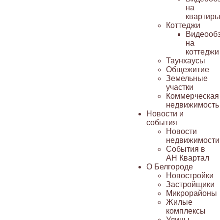
на
квартир
Коттеджи
Видеооб
на
коттеджи
Таунхаусы
Общежитие
Земельные
участки
Коммерческая
недвижимость
Новости и
события
Новости
недвижимости
События в
АН Квартал
О Белгороде
Новостройки
Застройщики
Микрорайоны
Жилые
комплексы
Улицы