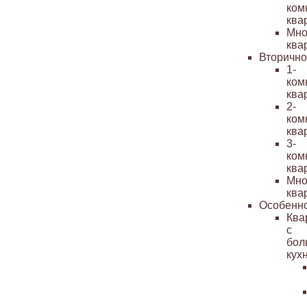
ком
ква
Мно
ква
Вторичн
1-
ком
ква
2-
ком
ква
3-
ком
ква
Мно
ква
Особенн
Ква
с
бол
кух