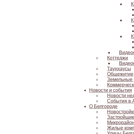
К
К
К
Видео
Коттеджи
Видео
Таунхаусы
Общежитие
Земельные 
Коммерческ
Новости и события
Новости не
События в 
О Белгороде
Новостройк
Застройщик
Микрорайо
Жилые ком
Улицы Белг