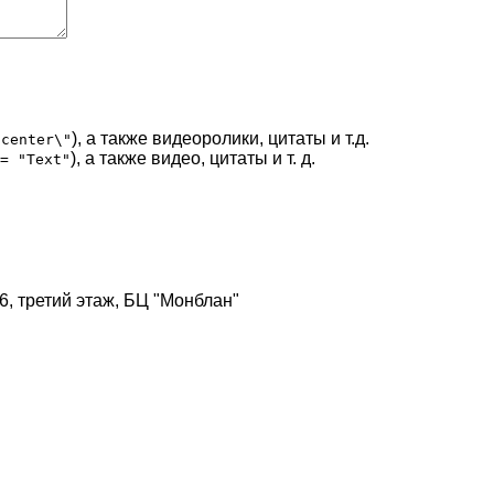
), а также видеоролики, цитаты и т.д.
"center\"
), а также видео, цитаты и т. д.
= "Text"
306, третий этаж, БЦ "Монблан"