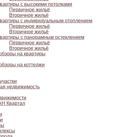
вартиры с высокими потолками
Первичное жильё
Вторичное жильё
вартиры с индивидуальным отоплением
Первичное жильё
Вторичное жильё
вартиры с панорамным остеклением
Первичное жильё
Вторичное жильё
обзоры на квартиры
обзоры на коттеджи
участки
ая недвижимость
движимости
АН Квартал
и
и
ны
плексы
орода