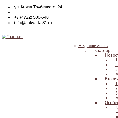
Перейти
ул. Князя Трубецкого, 24
к
основному
+7 (4722) 500-540
содержанию
info@ankvartal31.ru
Недвижимость
Квартиры
Основная
Новос
навигация
1
2
3
М
Втори
1
2
3
М
Особе
К