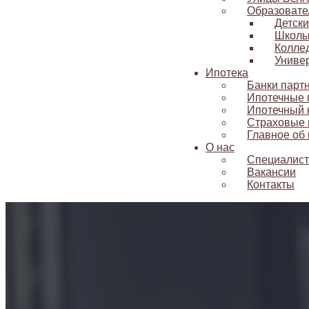
Образовате
Детск
Школ
Колле
Униве
Ипотека
Банки парт
Ипотечные
Ипотечный 
Страховые 
Главное об 
О нас
Специалис
Вакансии
Контакты
Рядом с Новой Жизнью построят к
Главная
-
Рядом с Новой Жизнью построят крутую развязку