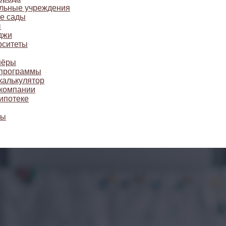
льные учреждения
ие сады
ы
джи
рситеты
нёры
 программы
калькулятор
компании
ипотеке
ты
рутую развязку