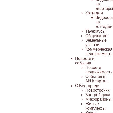
на
квартир
Коттеджи
Видеооб
на
коттеджи
Таунхаусы
Общежитие
Земельные
участки
Коммерческая
недвижимость
Новости и
события
Новости
недвижимости
События в
АН Квартал
О Белгороде
Новостройки
Застройщики
Микрорайоны
Жилые
комплексы
Улицы