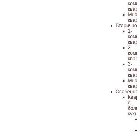
ком
ква
Мно
ква
Вторичн
1-
ком
ква
2-
ком
ква
3-
ком
ква
Мно
ква
Особенн
Ква
с
бол
кух