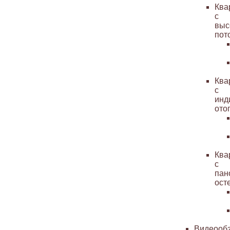
Ква
с
выс
пот
Ква
с
инд
ото
Ква
с
пан
ост
Видеооб