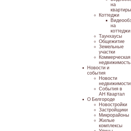
на
квартир
Коттеджи
Видеооб
на
коттеджи
Таунхаусы
Общежитие
Земельные
участки
Коммерческая
недвижимость
Новости и
события
Новости
недвижимости
События в
АН Квартал
О Белгороде
Новостройки
Застройщики
Микрорайоны
Жилые
комплексы
Улицы