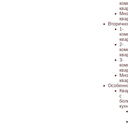
ком
ква
Мно
ква
Вторичн
1-
ком
ква
2-
ком
ква
3-
ком
ква
Мно
ква
Особенн
Ква
с
бол
кух