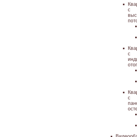
Ква
с
выс
пот
Ква
с
инд
ото
Ква
с
пан
ост
Видеооб