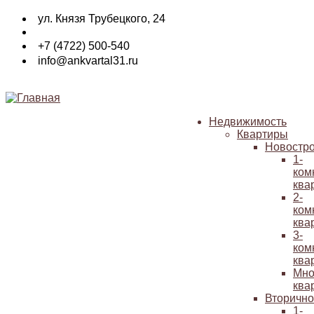
Перейти
ул. Князя Трубецкого, 24
к
основному
+7 (4722) 500-540
содержанию
info@ankvartal31.ru
Недвижимость
Квартиры
Основная
Новостр
навигация
1-
ком
ква
2-
ком
ква
3-
ком
ква
Мно
ква
Вторичн
1-