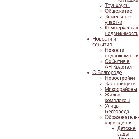
Таунхаусы
Общежитие
Земельные
участки
Коммерческая
недвижимость
Новости и
события
Новости
недвижимости
События в
АН Квартал
О Белгороде
Новостройки
Застройщики
Микрорайоны
Жилые
комплексы
Улицы
Белгорода
Образователь
учреждения
Детские
сады