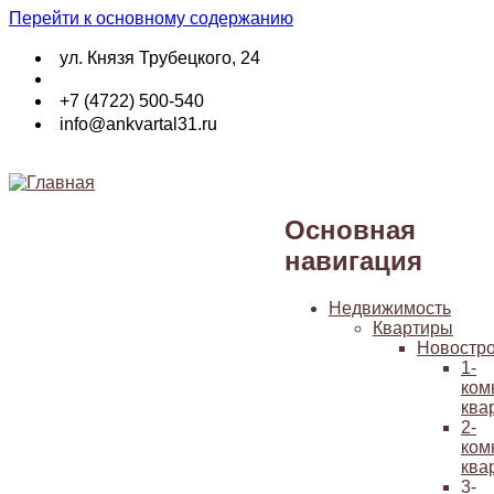
Перейти к основному содержанию
ул. Князя Трубецкого, 24
+7 (4722) 500-540
info@ankvartal31.ru
Основная
навигация
Недвижимость
Квартиры
Новостр
1-
ком
ква
2-
ком
ква
3-