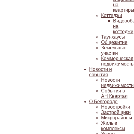
на
квартир
Коттеджи
Видеооб
на
коттеджи
Таунхаусы
Общежитие
Земельные
участки
Коммерческая
недвижимость
Новости и
события
Новости
недвижимости
События в
АН Квартал
О Белгороде
Новостройки
Застройщики
Микрорайоны
Жилые
комплексы
Улицы