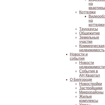
на
квартир
Коттеджи
Видеооб
на
коттеджи
Таунхаусы
Общежитие
Земельные
участки
Коммерческая
недвижимость
Новости и
события
Новости
недвижимости
События в
АН Квартал
О Белгороде
Новостройки
Застройщики
Микрорайоны
Жилые
комплексы
Улицы