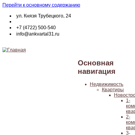
Перейти к основному содержанию
ул. Князя Трубецкого, 24
+7 (4722) 500-540
info@ankvartal31.ru
Основная
навигация
Недвижимость
Квартиры
Новостр
1-
ком
ква
2-
ком
ква
3-