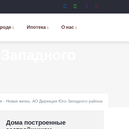
ороде
Ипотека
О нас
-Западного
я
-
Новая жизнь, АО Дирекция Юго-Западного района
Дома построенные