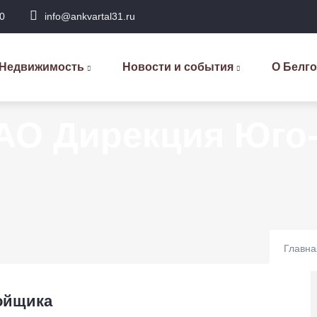
0
info@ankvartal31.ru
сновная
авигация
Недвижимость
Новости и события
О Белг
 АО Дирекция Юго
Главна
ойщика