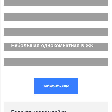
Двухкомнатная Спутник Сити
Подробнее...
Евродвушка в ЖК Спутник Сити
Подробнее...
Трёхкомнатная ЖК Спутник Сити
Подробнее...
Небольшая однокомнатная в ЖК
Южные Резиденции
Подробнее...
Подробнее...
Подробнее...
Загрузить ещё
Похожие новостройки