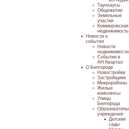
Таунхаусы
Общежитие
Земельные
участки
Коммерческая
недвижимость
Новости и
события
Новости
недвижимости
События в
АН Квартал
О Белгороде
Новостройки
Застройщики
Микрорайоны
Жилые
комплексы
Улицы
Белгорода
Образователь
учреждения
Детские
сады