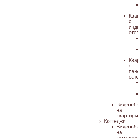
Ква
с
инд
ото
Ква
с
пан
ост
Видеооб
на
квартир
Коттеджи
Видеооб
на
коттеджи