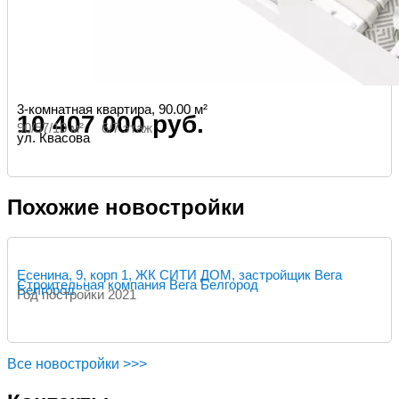
3-комнатная квартира, 90.00 м²
10 407 000 руб.
90/57/10 м² 6/7 этаж
ул. Квасова
Похожие новостройки
Есенина, 9, корп 1, ЖК СИТИ ДОМ, застройщик Вега
Строительная компания Вега Белгород
Белгород
Год постройки 2021
Все новостройки >>>