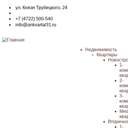
Перейти
ул. Князя Трубецкого, 24
к
основному
+7 (4722) 500-540
содержанию
info@ankvartal31.ru
Недвижимость
Квартиры
Основная
Новостр
навигация
1-
ком
ква
2-
ком
ква
3-
ком
ква
Мно
ква
Вторичн
1-