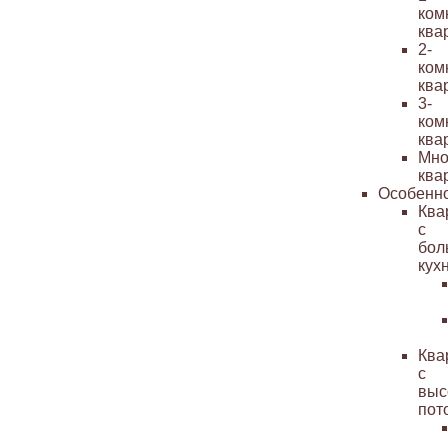
ком
ква
2-
ком
ква
3-
ком
ква
Мно
ква
Особенн
Ква
с
бол
кух
Ква
с
выс
пот