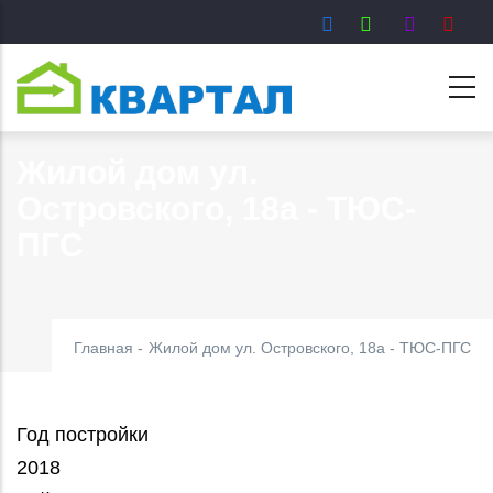
Перейти
к
основному
содержанию
Жилой дом ул.
Островского, 18а - ТЮС-
ПГС
Главная
-
Жилой дом ул. Островского, 18а - ТЮС-ПГС
Год постройки
2018