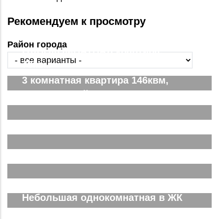
Рекомендуем к просмотру
Район города
ОДНОКОМНАТНАЯ квартира,
78квм
3 комнатная квартира 146квм,
ЖК Парковый. Вид на город
Двухкомнатная Спутник Сити
Подробнее...
Евродвушка в ЖК Спутник Сити
Подробнее...
Трёхкомнатная ЖК Спутник Сити
Подробнее...
Небольшая однокомнатная в ЖК
Южные Резиденции
Подробнее...