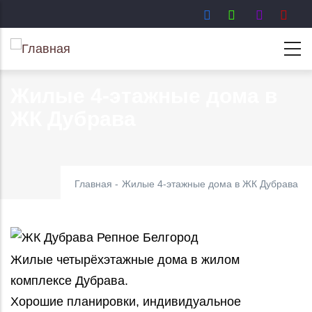
Перейти
к
основному
содержанию
Жилые 4-этажные дома в
ЖК Дубрава
Главная
-
Жилые 4-этажные дома в ЖК Дубрава
Жилые четырёхэтажные дома в жилом
комплексе Дубрава.
Хорошие планировки, индивидуальное