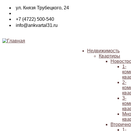
Перейти
ул. Князя Трубецкого, 24
к
основному
+7 (4722) 500-540
содержанию
info@ankvartal31.ru
Недвижимость
Квартиры
Основная
Новостр
навигация
1-
ком
ква
2-
ком
ква
3-
ком
ква
Мно
ква
Вторичн
1-