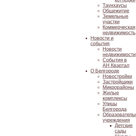
Таунхаусы
Общежитие
Земельные
участки
Коммерческая
недвижимость
Новости и
события
Новости
недвижимости
События в
АН Квартал
О Белгороде
Новостройки
Застройщики
Микрорайоны
Жилые
комплексы
Улицы
Белгорода
Образователь
учреждения
Детские
сады