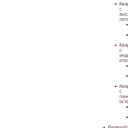
Ква
с
выс
пот
Ква
с
инд
ото
Ква
с
пан
ост
Видеооб