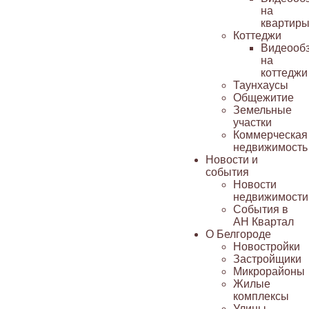
на
квартир
Коттеджи
Видеооб
на
коттеджи
Таунхаусы
Общежитие
Земельные
участки
Коммерческая
недвижимость
Новости и
события
Новости
недвижимости
События в
АН Квартал
О Белгороде
Новостройки
Застройщики
Микрорайоны
Жилые
комплексы
Улицы