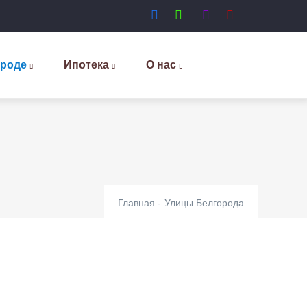
ороде
Ипотека
О нас
Главная
-
Улицы Белгорода