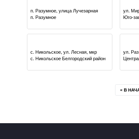
п. Разумное, улица Лучезарная
ул. Ми
п. Разумное
Юго-за
с. Никольское, ул. Лесная, мкр
ул. Ра
с. Никольское Белгородский район
Центра
Тавровский
ПЕРВАЯ
« В НАЧ
СТРАНИ