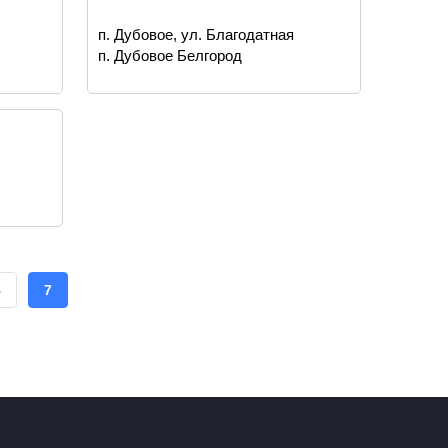
п. Дубовое, ул. Благодатная
п. Дубовое Белгород
ЦА
СТРАНИЦА
6
ТЕКУЩАЯ
7
СТРАНИЦА