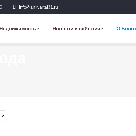
0
info@ankvartal31.ru
сновная
авигация
Недвижимость
Новости и события
О Белг
ода