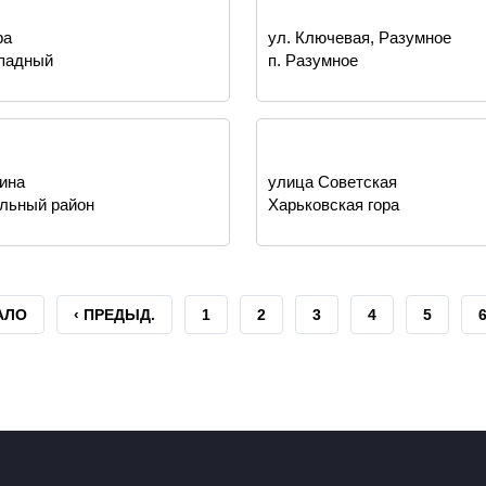
ра
ул. Ключевая, Разумное
падный
п. Разумное
зина
улица Советская
льный район
Харьковская гора
АЛО
ПРЕДЫДУЩАЯ
‹ ПРЕДЫД.
СТРАНИЦА
1
СТРАНИЦА
2
СТРАНИЦА
3
СТРАНИЦА
4
СТРАНИ
5
ЦА
СТРАНИЦА